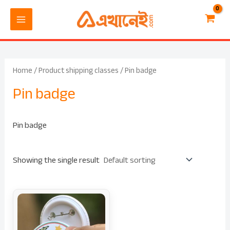
Skip
MAIN
to
MENU
content
Home
/ Product shipping classes / Pin badge
Pin badge
Pin badge
Showing the single result