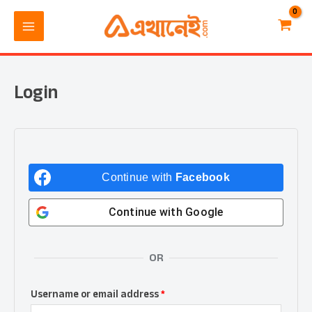
Skip
MAIN
Required
Required
Required
to
MENU
content
Login
Continue with
Facebook
Continue with
Google
OR
Username or email address
*