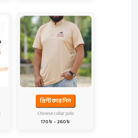
প্রিন্ট করে নিন
t
Chinese collar polo
170
৳
-
260
৳