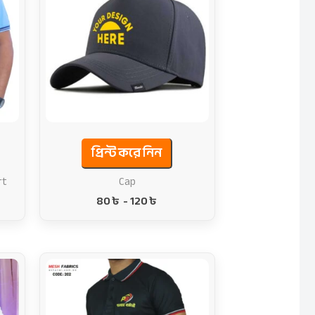
প্রিন্ট করে নিন
rt
Cap
80
৳
-
120
৳