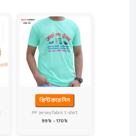
প্রিন্ট করে নিন
t
PP Jersey fabric t-shirt
99
৳
-
170
৳