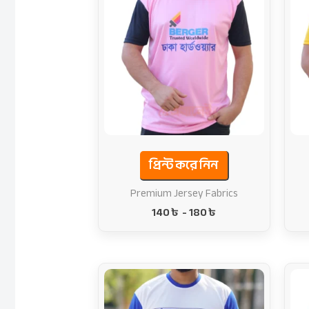
প্রিন্ট করে নিন
Premium Jersey Fabrics
140
৳
-
180
৳
Original
Current
price
price
was:
is: