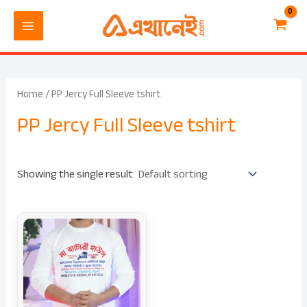
Skip
MAIN
to
MENU
content
Home
/ PP Jercy Full Sleeve tshirt
PP Jercy Full Sleeve tshirt
Showing the single result