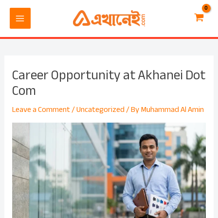
Skip
Post
MAIN
to
navigation
MENU
content
Career Opportunity at Akhanei Dot
Com
Leave a Comment
/
Uncategorized
/ By
Muhammad Al Amin