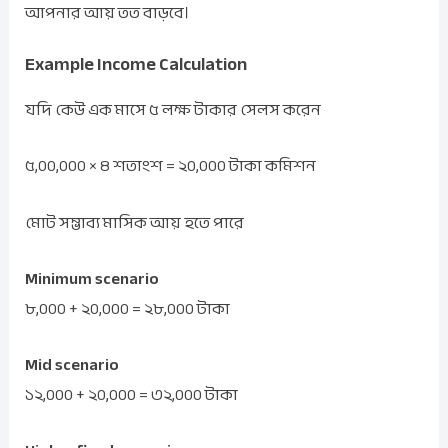
আপনার আয় তত বাড়বে।
Example Income Calculation
যদি কেউ এক মাসে ৫ লক্ষ টাকার সেলস করেন
৫,০০,০০০ × ৪ শতাংশ = ২০,০০০ টাকা কমিশন
মোট সম্ভাব্য মাসিক আয় হতে পারে
Minimum scenario
৮,০০০ + ২০,০০০ = ২৮,০০০ টাকা
Mid scenario
১২,০০০ + ২০,০০০ = ৩২,০০০ টাকা