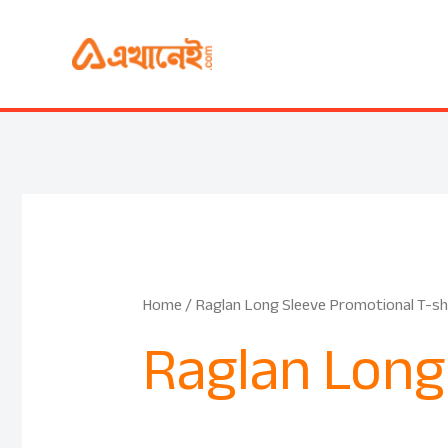
Skip
to
content
Home
/ Raglan Long Sleeve Promotional T-sh
Raglan Long