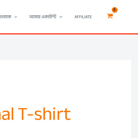
িডব্যাক
আমার একাউন্ট
AFFILIATE
l T-shirt