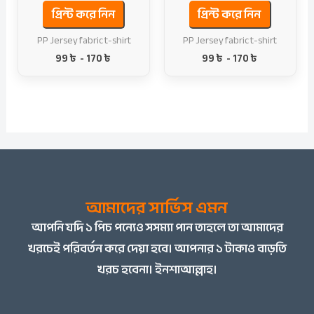
প্রিন্ট করে নিন
প্রিন্ট করে নিন
PP Jersey fabric t-shirt
PP Jersey fabric t-shirt
99
৳
-
170
৳
99
৳
-
170
৳
আমাদের সার্ভিস এমন
আপনি
যদি ১ পিচ পন্যেও সসম্যা পান তাহলে তা আমাদের
খরচেই পরিবর্তন করে দেয়া হবে। আপনার ১ টাকাও বাড়তি
খরচ হবেনা। ইনশাআল্লাহ।