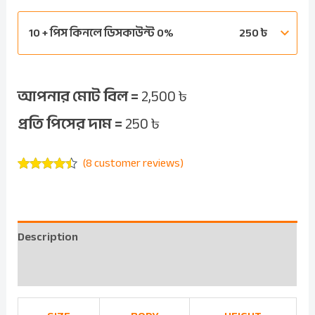
10 + পিস কিনলে ডিসকাউন্ট 0%
250
৳
আপনার মোট বিল =
2,500
৳
প্রতি পিসের দাম =
250
৳
(
8
customer reviews)
Rated
8
4.25
out of 5
based on
customer
ratings
Description
Reviews (8)