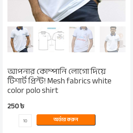
shirt
quantity
আপনার কোম্পানি লোগো দিয়ে
টিশার্ট প্রিন্ট! Mesh fabrics white
color polo shirt
250
৳
অর্ডার করুন