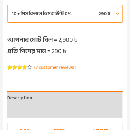
10 + পিস কিনলে ডিসকাউন্ট 0%
290
৳
আপনার মোট বিল =
2,900
৳
প্রতি পিসের দাম =
290
৳
(
7
customer reviews)
Rated
7
3.86
out
of 5
based on
customer
Description
ratings
Reviews (7)