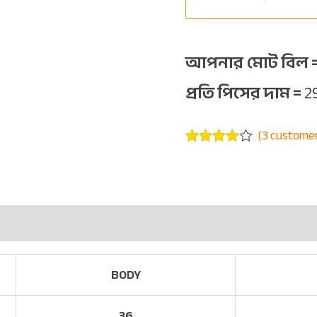
আপনার মোট বিল 
প্রতি পিসের দাম =
2
(
3
customer
Rated
3
4.00
out
of 5
based on
customer
ratings
BODY
36