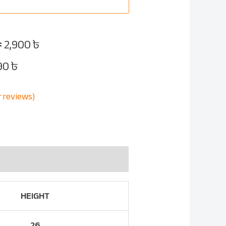
=
2,900
৳
90
৳
 reviews)
HEIGHT
26