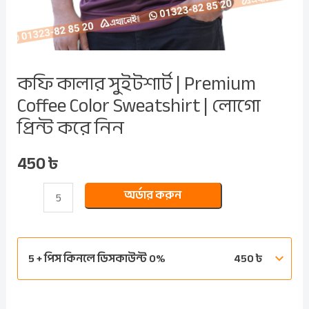
করে
নিন
quantity
কফি কালার সুইটশার্ট | Premium
Coffee Color Sweatshirt | লোগো
প্রিন্ট করে নিন
450
৳
অর্ডার করুন
5 + পিস কিনলে ডিসকাউন্ট 0%
450
৳