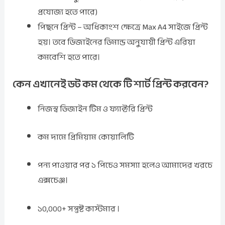
প্রযোজ্য হতে পারে)
পিছনে প্রিন্ট – অধিকাংশ ক্ষেত্রে Max A4 সাইজে প্রিন্ট
হয়। তবে ডিজাইনের ডিমান্ড অনুযায়ী প্রিন্ট এরিয়া
কমবেশি হতে পারে।
কেন
এখানেই ডট কম
থেকে টি শার্ট প্রিন্ট করবেন?
নিজস্ব ডিজাইন টিম ও ফ্যাক্টরি প্রিন্ট
কম দামে প্রিমিয়াম কোয়ালিটি
পন্য পাওয়ার পর ১ পিচেও সমস্যা হলেও আমাদের খরচে
এক্সচেঞ্জ।
১০,০০০+ সন্তুষ্ট কাস্টমার ।