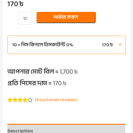
170
৳
অর্ডার করুন
10 + পিস কিনলে ডিসকাউন্ট 0%
170
৳
আপনার মোট বিল =
1,700
৳
প্রতি পিসের দাম =
170
৳
(
9
customer reviews)
Rated
8
4.00
out of 5
based on
customer
ratings
Description