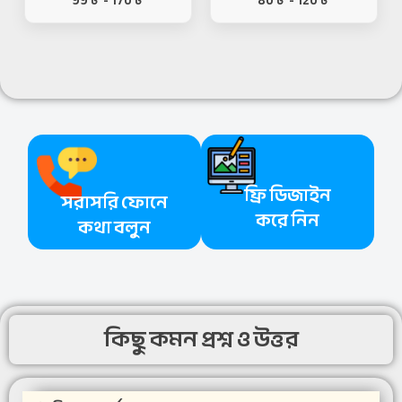
99
৳
-
170
৳
80
৳
-
120
৳
ফ্রি ডিজাইন
সরাসরি ফোনে
করে নিন
কথা বলুন
কিছু কমন প্রশ্ন ও উত্তর