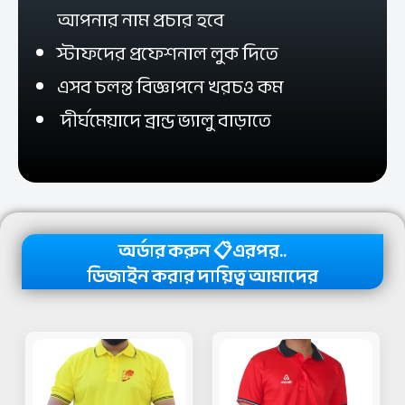
আপনার নাম প্রচার হবে
স্টাফদের প্রফেশনাল লুক দিতে
এসব চলন্ত বিজ্ঞাপনে খরচও কম
দীর্ঘমেয়াদে ব্রান্ড ভ্যালু বাড়াতে
অর্ডার করুন 📋এরপর..
ডিজাইন করার দায়িত্ব আমাদের